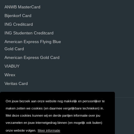
ANWB MasterCard
Bijenkorf Card
ING Creditcard
ING Studenten Creditcard
American Express Flying Blue
Gold Card
American Express Gold Card
VIABUY
Wirex
Veritas Card
Om jouw bezoek aan onze website nog makkelijk en persoonlijker te
Contact
Privacy
maken zetten we cookies (en daarmee vergelijkbare technieken) in.
Met deze cookies kunnen wij en derde partijen informatie over jou
Algemene
FAQ
verzamelen en jouw internetgedrag binnen (en mogelijk ook buiten)
Voorwaarden
onze website volgen.
Meer informatie