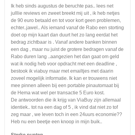
Ik heb sinds augustus de beruchte pas.. lees net
julllie reviews en zweet breekt mij uit , ik heb netjes
de 90 euro betaald en tot voor kort geen problemen,
echter..jawel.. Als iemand vanaf de Rabo een storting
doet op mijn kaart dan duurt het zo lang eerdat het
bedrag zichtbaar is . Vanaf andere banken binnen
een dag , maar nu juist de grotere bedragen vanaf de
Rabo duren lang ..aangezien het dan gaat om geld
wat ik nodig heb voor opdracht met een deadline ,
bestook ik viabuy maar met emailtjes met daarin
zoveel mogelijk informatie. Ik kan er trouwens niet
mee pinnen alleen bij een portable pinautomaat bij
de Hema wat wel per transactie 5 Euro kost.
De antwoorden die ik krijg van ViaBuy zijn allemaal
identiek.. tot na een dag of 5 , ik vind dat niet zo tof
zeg maar , we leven toch in een 24uurs economie??
Heb nu een beetje een knoop in mijn buik..
Sterke punten