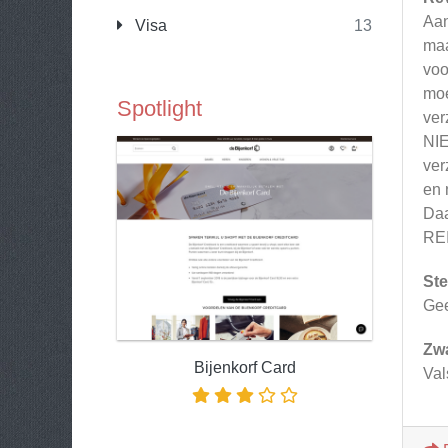
Aan
Visa
13
maa
voo
moe
Spotlight
ver
NIE
ver
en 
Da
RE
Ste
Ge
Zw
Bijenkorf Card
Val