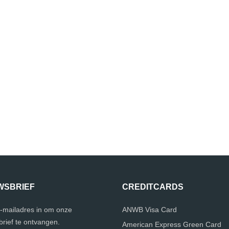
WSBRIEF
CREDITCARDS
e-mailadres in om onze
ANWB Visa Card
rief te ontvangen.
American Express Green Card