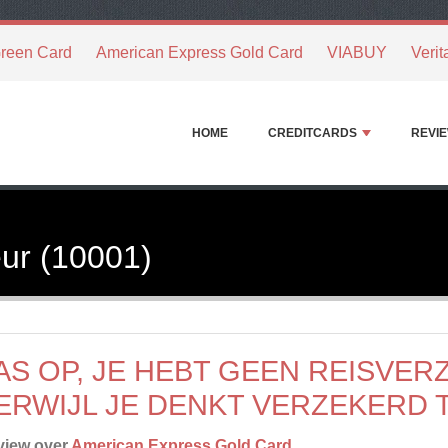
reen Card
American Express Gold Card
VIABUY
Verit
HOME
CREDITCARDS
REVI
ur (10001)
AS OP, JE HEBT GEEN REISVER
ERWIJL JE DENKT VERZEKERD T
view over
American Express Gold Card