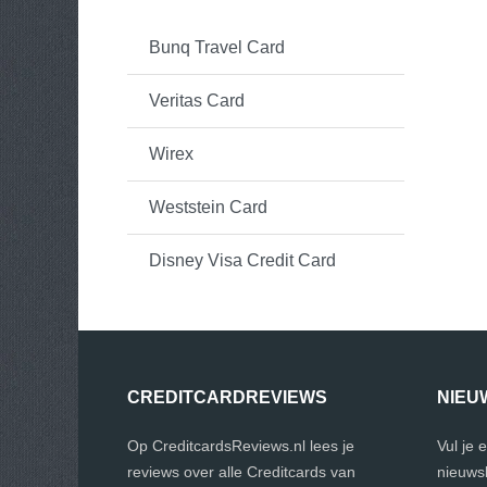
Bunq Travel Card
Veritas Card
Wirex
Weststein Card
Disney Visa Credit Card
CREDITCARDREVIEWS
NIEU
Op CreditcardsReviews.nl lees je
Vul je 
reviews over alle Creditcards van
nieuwsb