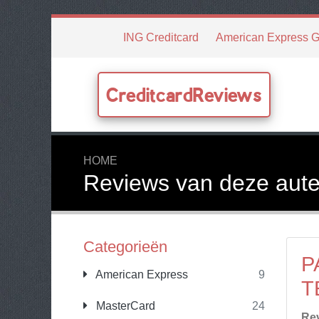
ING Creditcard
American Express G
CreditcardReviews
HOME
Reviews van deze aute
Categorieën
P
American Express
9
T
MasterCard
24
Re