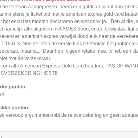
 de telefoon aangeprezen: neem een goldcard want dan zit er aut
r minstens je ticket oid met je american expres gold card beta
r het eerst iets moeten declareren en wat denk je... Ben al d
t namelijk alle uitgaven met AMEX doen, en de bewijslast ligt bij 
zekerd en american expres verwijst doodleuk naar de verzekera
T THUIS. Nee ze laten de eerste lijns telefoniste het probleem
zekeraar, maar ja.... Daar heb ik geen relatie mee. Ik heb een k
niet met de verzekeraar.
arom alle American Express Gold Card houders. PAS OP 
ISVERZEKERING HEBT!!!
rke punten
en
akke punten
se verkoop argumenten mbt de reisverzekering en geen adequa