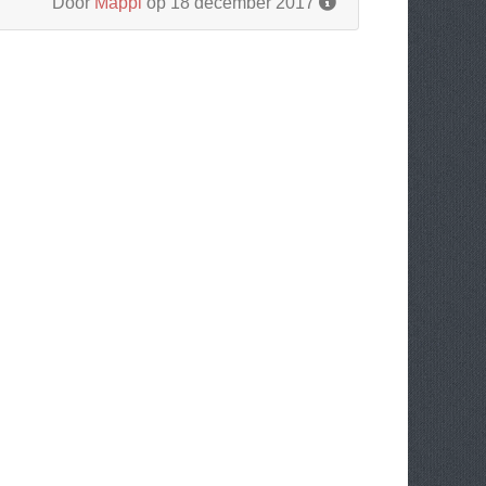
Door
Mappi
op 18 december 2017