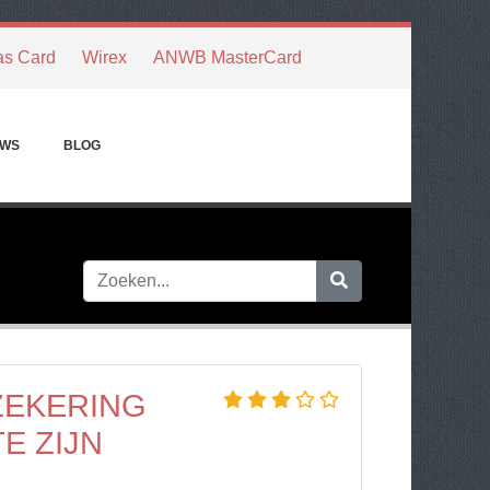
as Card
Wirex
ANWB MasterCard
EWS
BLOG
ZEKERING
E ZIJN