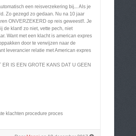
omatisch een reisverzekering bij... Als je
ald. Zo gezegd zo gedaan. Nu na 10 jaar
ie jaren ONVERZEKERD op reis geweest!!. Je
de klant! zo niet, vette pech, niet
ar. Want met een klacht is american expres
 oppakken door te verwijzen naar de
lant leverancier relatie met American expres
WANT ER IS EEN GROTE KANS DAT U GEEN
te klachten procedure proces