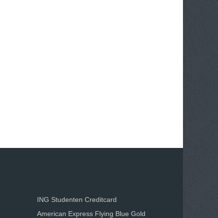
ING Studenten Creditcard
American Express Flying Blue Gold